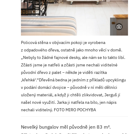
Policová stěna v obývacím pokoji je vyrobena
z odpadového dřeva, ostatně jako mnoho věcí v domě.
„Nebyly to žádné fajnové desky, ale nám se to takto líbí.
Zčásti jsme je natřeli a zčásti jsme nechali viditelné
původní dřevo z palet − někde je viděti razítka
,křehké‘.“
Dřevěná bedna je jedním z příkladů upcyklingu
v podání domácí dvojice − původně v ní měli dělníci
uložený materiál, a když ji chtěli zlikvidovat, Jerguš jí
našel nové využití. Jarka ji natřela na bílo, jen nápis
nechali viditelný. FOTO MIRO POCHYBA
Nevelký bungalov měl původně jen 83 m².