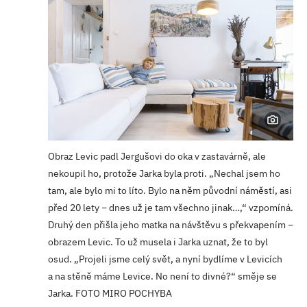
Obraz Levic padl Jergušovi do oka v zastavárně, ale
nekoupil ho, protože Jarka byla proti. „Nechal jsem ho
tam, ale bylo mi to líto. Bylo na něm původní náměstí, asi
před 20 lety − dnes už je tam všechno jinak…,“ vzpomíná.
Druhý den přišla jeho matka na návštěvu s překvapením −
obrazem Levic. To už musela i Jarka uznat, že to byl
osud. „Projeli jsme celý svět, a nyní bydlíme v Levicích
a na stěně máme Levice. No není to divné?“ směje se
Jarka. FOTO MIRO POCHYBA