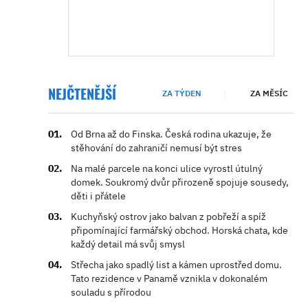
NEJČTENĚJŠÍ
ZA TÝDEN
ZA MĚSÍC
Od Brna až do Finska. Česká rodina ukazuje, že
stěhování do zahraničí nemusí být stres
Na malé parcele na konci ulice vyrostl útulný
domek. Soukromý dvůr přirozeně spojuje sousedy,
děti i přátele
Kuchyňský ostrov jako balvan z pobřeží a spíž
připomínající farmářský obchod. Horská chata, kde
každý detail má svůj smysl
Střecha jako spadlý list a kámen uprostřed domu.
Tato rezidence v Panamě vznikla v dokonalém
souladu s přírodou