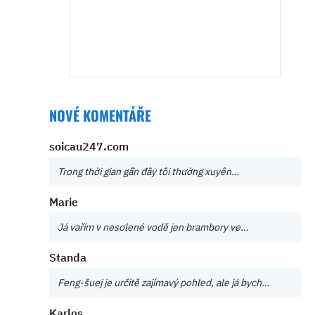
NOVÉ KOMENTÁŘE
soicau247.com
Trong thời gian gần đây tôi thường xuyên…
Marie
Já vařím v nesolené vodě jen brambory ve…
Standa
Feng-šuej je určitě zajímavý pohled, ale já bych…
Karlos