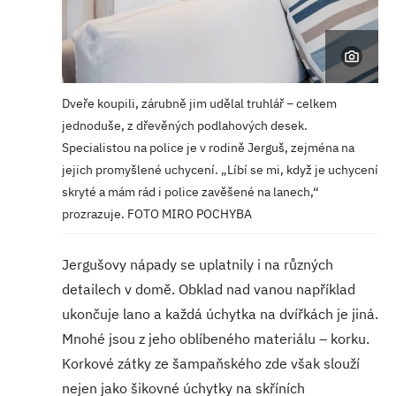
Dveře koupili, zárubně jim udělal truhlář − celkem
jednoduše, z dřevěných podlahových desek.
Specialistou na police je v rodině Jerguš, zejména na
jejich promyšlené uchycení. „Líbí se mi, když je uchycení
skryté a mám rád i police zavěšené na lanech,“
prozrazuje. FOTO MIRO POCHYBA
Jergušovy nápady se uplatnily i na různých
detailech v domě. Obklad nad vanou například
ukončuje lano a každá úchytka na dvířkách je jiná.
Mnohé jsou z jeho oblíbeného materiálu – korku.
Korkové zátky ze šampaňského zde však slouží
nejen jako šikovné úchytky na skříních