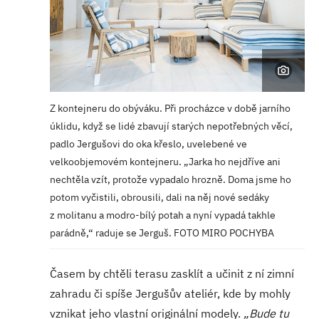
Z kontejneru do obýváku. Při procházce v době jarního
úklidu, když se lidé zbavují starých nepotřebných věcí,
padlo Jergušovi do oka křeslo, uvelebené ve
velkoobjemovém kontejneru. „Jarka ho nejdříve ani
nechtěla vzít, protože vypadalo hrozně. Doma jsme ho
potom vyčistili, obrousili, dali na něj nové sedáky
z molitanu a modro-bílý potah a nyní vypadá takhle
parádně,“ raduje se Jerguš. FOTO MIRO POCHYBA
Časem by chtěli terasu zasklít a učinit z ní zimní
zahradu či spíše Jergušův ateliér, kde by mohly
vznikat jeho vlastní originální modely.
„Bude tu