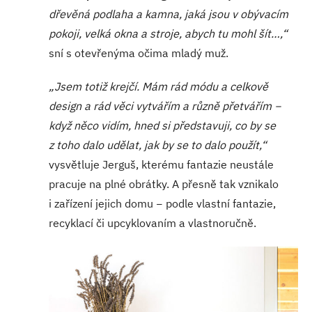
dřevěná podlaha a kamna, jaká jsou v obývacím
pokoji, velká okna a stroje, abych tu mohl šít…,“
sní s otevřenýma očima mladý muž.
„Jsem totiž krejčí. Mám rád módu a celkově
design a rád věci vytvářím a různě přetvářím −
když něco vidím, hned si představuji, co by se
z toho dalo udělat, jak by se to dalo použít,“
vysvětluje Jerguš, kterému fantazie neustále
pracuje na plné obrátky. A přesně tak vznikalo
i zařízení jejich domu − podle vlastní fantazie,
recyklací či upcyklovaním a vlastnoručně.