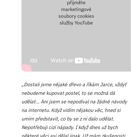
přijměte
marketingové
soubory cookies
služby YouTube
„Dostali jsme nějaké dřevo a říkám Jarce, vždyť
nebudeme kupovat postel, to se možná dá
udělat… Ani jsem se nepodíval na žádné návody
na internetu. Když vidím nějakou věc, hned si
umím představit, co by se z ní dalo udělat.
Nepotřebuji cizí nápady. I když dnes už bych
některé věci asi dělal jinak. Už mám zkušenosti