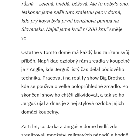
různá − zelená, hnědá, béžová. Ale to nebylo ono.
Nakonec jsme našli tuto staletou pec v domě,
kde prý kdysi byla první benzinová pumpa na
Slovensku. Najeli jsme kvůli ní 200 km,“
směje
se.
Ostatně v tomto domě má každý kus zařízení svůj
příběh. Například ozdobný rám zrcadla v koupelně
je z Anglie, kde Jerguš jistý čas dělal pódiového
technika. Pracoval i na reality show Big Brother,
kde se používalo velké poloprůhledné zrcadlo. Po
skončení show ho chtěli zlikvidovat, a tak se ho
Jerguš ujal a dnes je z něj stylová ozdoba jejich
domácí koupelny.
Za 5 let, co Jarka a Jerguš v domě bydlí, zde
zrealizovali množství zajímavých nápadů a hodně