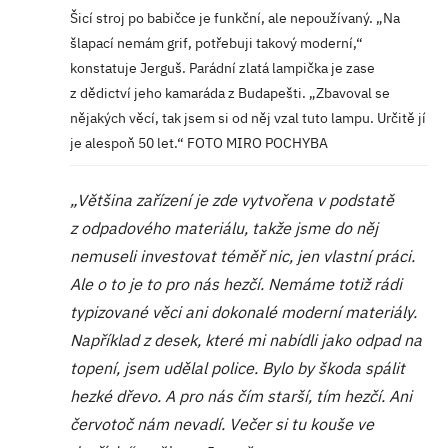
Šicí stroj po babičce je funkční, ale nepoužívaný. „Na
šlapací nemám grif, potřebuji takový moderní,“
konstatuje Jerguš. Parádní zlatá lampička je zase
z dědictví jeho kamaráda z Budapešti. „Zbavoval se
nějakých věcí, tak jsem si od něj vzal tuto lampu. Určitě jí
je alespoň 50 let.“ FOTO MIRO POCHYBA
„Většina zařízení je zde vytvořena v podstatě
z odpadového materiálu, takže jsme do něj
nemuseli investovat téměř nic, jen vlastní práci.
Ale o to je to pro nás hezčí. Nemáme totiž rádi
typizované věci ani dokonalé moderní materiály.
Například z desek, které mi nabídli jako odpad na
topení, jsem udělal police. Bylo by škoda spálit
hezké dřevo. A pro nás čím starší, tím hezčí. Ani
červotoč nám nevadí. Večer si tu kouše ve