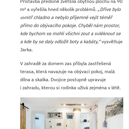
Přístavba předsíně zvětšila obytnou plochu na 90
m² a vyřešila hned několik problémů.
„Dříve bylo
uvnitř chladno a nebylo příjemné vejít téměř
přímo do obývacího pokoje. Chyběl nám prostor,
kde bychom se mohli všichni zout a svléknout se
a kde by se daly odložit boty a kabáty,“
vysvětluje
Jarka.
V zahradě za domem zas přibyla zastřešená
terasa, která navazuje na obývací pokoj, malá
dílna a skalka. Dvojice postupně upravuje
i zahradu, kterou si rodinka užívá zejména v létě.