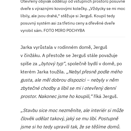
Otevřený obývák oddělují od vstupních prostorů posuvné
dveře s výraznými kovovými kolečky. „Vždycky se mi moc
líbily, ale jsou drahé,“ stěžuje si Jerguš. Koupil tedy
posuvný systém asi za třetinu ceny a dřevěné dveře
vyrobil sám. FOTO MIRO POCHYBA
Jarka vyrůstala v rodinném domě, Jerguš
v činžáku. A přestože se Jerguš stále považuje
spíše za
„bytový typ“
, společně bydlí v domě, po
kterém Jarka toužila.
„Nebyl přesně podle mého
gusta, ale měl dobrou dispozici − nebyly v něm
zbytečné chodby a líbil se mi i otevřený denní
prostor. Nakonec jsme ho koupili,“
říká Jerguš.
„Stavbu sice moc nezměníte, ale interiér si může
člověk udělat takový, jaký se mu líbí. Postupně
jsme si ho tedy upravili tak, že se těšíme domů.