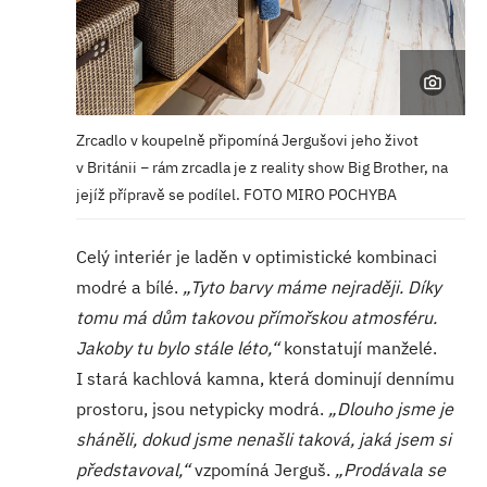
Zrcadlo v koupelně připomíná Jergušovi jeho život
v Británii − rám zrcadla je z reality show Big Brother, na
jejíž přípravě se podílel. FOTO MIRO POCHYBA
Celý interiér je laděn v optimistické kombinaci
modré a bílé.
„Tyto barvy máme nejraději. Díky
tomu má dům takovou přímořskou atmosféru.
Jakoby tu bylo stále léto,“
konstatují manželé.
I stará kachlová kamna, která dominují dennímu
prostoru, jsou netypicky modrá.
„Dlouho jsme je
sháněli, dokud jsme nenašli taková, jaká jsem si
představoval,“
vzpomíná Jerguš.
„Prodávala se