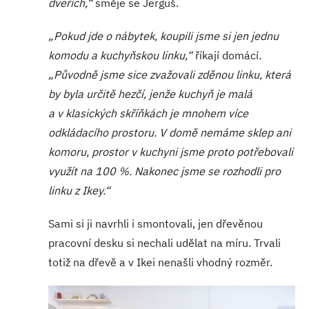
dveřích,“
směje se Jerguš.
„Pokud jde o nábytek, koupili jsme si jen jednu
komodu a kuchyňskou linku,“
říkají domácí
.
„Původně jsme sice zvažovali zděnou linku, která
by byla určitě hezčí, jenže kuchyň je malá
a v klasických skříňkách je mnohem více
odkládacího prostoru. V domě nemáme sklep ani
komoru, prostor v kuchyni jsme proto potřebovali
využít na 100 %. Nakonec jsme se rozhodli pro
linku z Ikey.“
Sami si ji navrhli i smontovali, jen dřevěnou
pracovní desku si nechali udělat na míru. Trvali
totiž na dřevě a v Ikei nenašli vhodný rozměr.