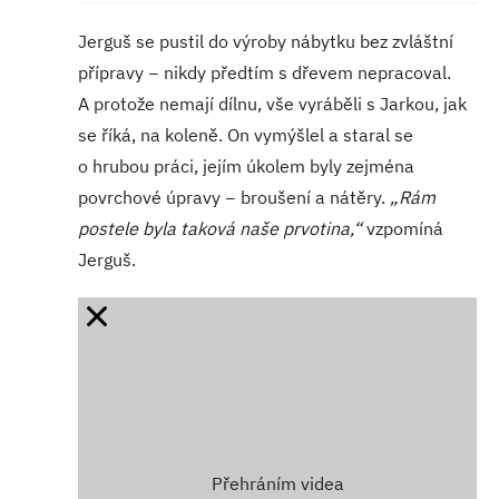
Jerguš se pustil do výroby nábytku bez zvláštní
přípravy − nikdy předtím s dřevem nepracoval.
A protože nemají dílnu, vše vyráběli s Jarkou, jak
se říká, na koleně. On vymýšlel a staral se
o hrubou práci, jejím úkolem byly zejména
povrchové úpravy − broušení a nátěry.
„Rám
postele byla taková naše prvotina,“
vzpomíná
Jerguš.
Přehráním videa