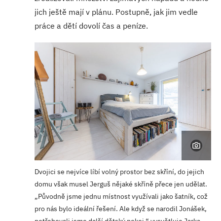
jich ještě mají v plánu. Postupně, jak jim vedle
práce a dětí dovolí čas a peníze.
Dvojici se nejvíce líbí volný prostor bez skříní, do jejich
domu však musel Jerguš nějaké skříně přece jen udělat.
„Původně jsme jednu místnost využívali jako šatník, což
pro nás bylo ideální řešení. Ale když se narodil Jonášek,
potřebovali jsme další dětský pokoj,“ vysvětluje Jarka.