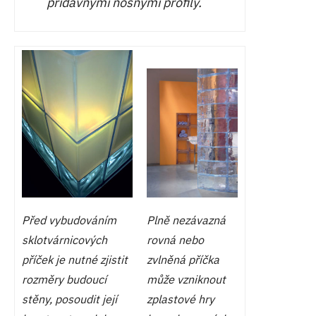
přídavnými nosnými profily.
Před vybudováním
Plně nezávazná
sklotvárnicových
rovná nebo
příček je nutné zjistit
zvlněná příčka
rozměry budoucí
může vzniknout
stěny, posoudit její
zplastové hry