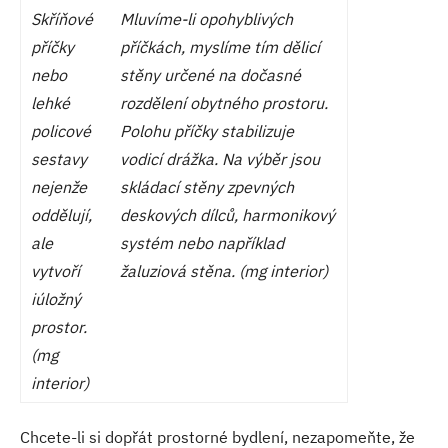
Skříňové
Mluvíme-li opohyblivých
příčky
příčkách, myslíme tím dělicí
nebo
stěny určené na dočasné
lehké
rozdělení obytného prostoru.
policové
Polohu příčky stabilizuje
sestavy
vodicí drážka. Na výběr jsou
nejenže
skládací stěny zpevných
oddělují,
deskových dílců, harmonikový
ale
systém nebo například
vytvoří
žaluziová stěna. (mg interior)
iúložný
prostor.
(mg
interior)
Chcete-li si dopřát prostorné bydlení, nezapomeňte, že