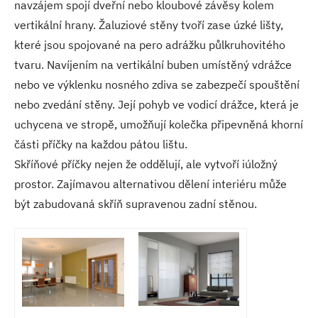
navzájem spojí dveřní nebo kloubové závěsy kolem
vertikální hrany. Žaluziové stěny tvoří zase úzké lišty,
které jsou spojované na pero adrážku půlkruhovitého
tvaru. Navíjením na vertikální buben umístěný vdrážce
nebo ve výklenku nosného zdiva se zabezpečí spouštění
nebo zvedání stěny. Její pohyb ve vodicí drážce, která je
uchycena ve stropě, umožňují kolečka připevněná khorní
části příčky na každou pátou lištu.
Skříňové příčky nejen že oddělují, ale vytvoří iúložný
prostor. Zajímavou alternativou dělení interiéru může
být zabudovaná skříň supravenou zadní stěnou.