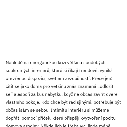
Nehledě na energetickou krizi většina soudobých
soukromých interiérů, které si říkají trendové, vyniká
otevřenou dispozicí, světlem avzdušností. Přece jen:
cítit se jako doma pro většinu znás znamená „odložit
se“ alespoň za kus nábytku, když ne občas zavřít dveře
vlastního pokoje. Kdo chce být rád sjinými, potřebuje být
občas isám se sebou. Intimitu interiéru si můžeme
dopřát ipomocí příček, které přispějí kvytvoření pocitu
domova arodiny. Někde jich je třeba víc, jinde méně.