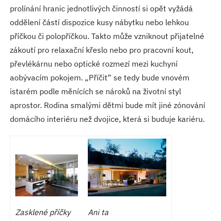
prolínání hranic jednotlivých činností si opět vyžádá
oddělení částí dispozice kusy nábytku nebo lehkou
příčkou či polopříčkou. Takto může vzniknout přijatelné
zákoutí pro relaxační křeslo nebo pro pracovní kout,
převlékárnu nebo optické rozmezí mezi kuchyní
aobývacím pokojem. „Příčit“ se tedy bude vnovém
istarém podle měnících se nároků na životní styl
aprostor. Rodina smalými dětmi bude mít jiné zónování
domácího interiéru než dvojice, která si buduje kariéru.
Zasklené příčky
Ani ta