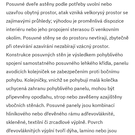
Posuvné dveře astěny podle potřeby uvolní nebo
uzavřou obytný prostor, atak vzniká velkorysý prostor se
zajímavými průhledy; výhodou je proměnlivá dispozice
interiéru nebo jeho propojení sterasou či venkovním
okolím. Posuvné stěny se do prostoru nevtírají, zbytečně
při otevírání azavírání nezabírají vzácný prostor.
Konstrukce posuvných stěn je výsledkem pohyblivého
spojení samostatného posuvného lehkého křídla, panelu
avodicích kolejniček se zabezpečením proti bočnímu
pohybu. Kolejničky, vnichž se pohybují malá kolečka
uchycená zahranu pohyblivého panelu, mohou být
připevněny opodlahu, strop nebo zavěšeny azajištěny
vbočních stěnách. Posuvné panely jsou kombinací
hliníkového nebo dřevěného rámu adřevovláknité,
skleněné, textilní či zrcadlové výplně. Povrch
dřevovláknitých výplní tvoří dýha, lamino nebo jsou