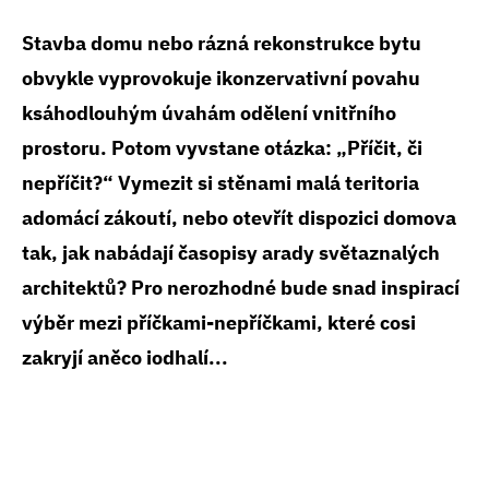
Stavba domu nebo rázná rekonstrukce bytu
obvykle vyprovokuje ikonzervativní povahu
ksáhodlouhým úvahám odělení vnitřního
prostoru. Potom vyvstane otázka: „Příčit, či
nepříčit?“ Vymezit si stěnami malá teritoria
adomácí zákoutí, nebo otevřít dispozici domova
tak, jak nabádají časopisy arady světaznalých
architektů? Pro nerozhodné bude snad inspirací
výběr mezi příčkami-nepříčkami, které cosi
zakryjí aněco iodhalí...