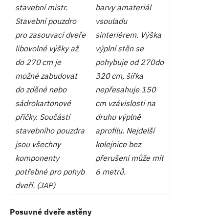
stavební mistr.
barvy amateriál
Stavební pouzdro
vsouladu
pro zasouvací dveře
sinteriérem. Výška
libovolné výšky až
výplní stěn se
do 270 cm je
pohybuje od 270do
možné zabudovat
320 cm, šířka
do zděné nebo
nepřesahuje 150
sádrokartonové
cm vzávislosti na
příčky. Součástí
druhu výplně
stavebního pouzdra
aprofilu. Nejdelší
jsou všechny
kolejnice bez
komponenty
přerušení může mít
potřebné pro pohyb
6 metrů.
dveří. (JAP)
Posuvné dveře astěny