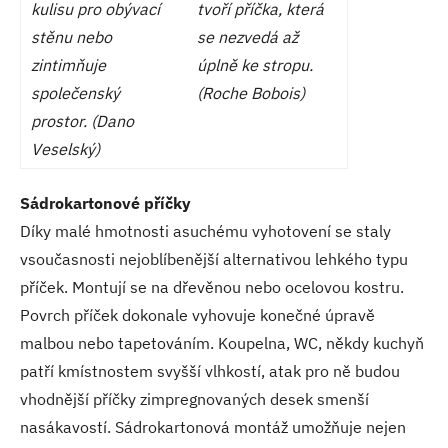
kulisu pro obývací
tvoří příčka, která
stěnu nebo
se nezvedá až
zintimňuje
úplně ke stropu.
společenský
(Roche Bobois)
prostor. (Dano
Veselský)
Sádrokartonové příčky
Díky malé hmotnosti asuchému vyhotovení se staly
vsoučasnosti nejoblíbenější alternativou lehkého typu
příček. Montují se na dřevěnou nebo ocelovou kostru.
Povrch příček dokonale vyhovuje konečné úpravě
malbou nebo tapetováním. Koupelna, WC, někdy kuchyň
patří kmístnostem svyšší vlhkostí, atak pro ně budou
vhodnější příčky zimpregnovaných desek smenší
nasákavostí. Sádrokartonová montáž umožňuje nejen