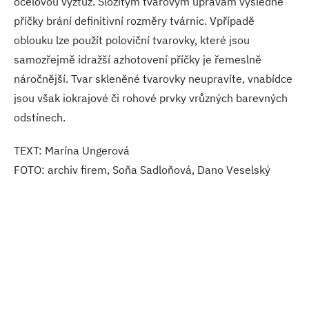
ocelovou výztuž. Složitým tvarovým úpravám výsledné
příčky brání definitivní rozměry tvárnic. Vpřípadě
oblouku lze použít poloviční tvarovky, které jsou
samozřejmě idražší azhotovení příčky je řemeslně
náročnější. Tvar skleněné tvarovky neupravíte, vnabídce
jsou však iokrajové či rohové prvky vrůzných barevných
odstínech.
TEXT: Marína Ungerová
FOTO: archiv firem, Soňa Sadloňová, Dano Veselský