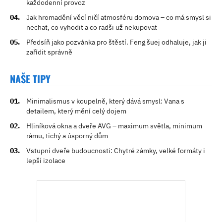
každodenní provoz
Jak hromadění věcí ničí atmosféru domova – co má smysl si
nechat, co vyhodit a co radši už nekupovat
Předsíň jako pozvánka pro štěstí. Feng šuej odhaluje, jak ji
zařídit správně
NAŠE TIPY
Minimalismus v koupelně, který dává smysl: Vana s
detailem, který mění celý dojem
Hliníková okna a dveře AVG – maximum světla, minimum
rámu, tichý a úsporný dům
Vstupní dveře budoucnosti: Chytré zámky, velké formáty i
lepší izolace