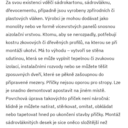
Za svou existenci vděčí sádrokartonu, sádrovláknu,
dřevocementu, případně jsou vyrobeny zpřírodních či
plastových vláken. Výrobci je mohou dodávat jako
monolity nebo ve formě vícevrstvých panelů snosnou
aizolační vrstvou. Ktomu, aby se nerozpadly, potřebují
kostru zkovových či dřevěných profilů, na kterou se při
montáži ukotví. Má to výhodu – vytvoří se stěna
sdutinou, která se může vyplnit tepelnou či zvukovou
izolací, instalačními rozvody nebo se můžete těšit
zposuvných dveří, které se pěkně zašoupnou do
připravené mezery. Příčky nejsou oporou pro stropy. Lze
je snadno demontovat apostavit na jiném místě.
Povrchová úprava takovýchto příček není náročná:
klidně je můžete natírat, stěrkovat, omítat, obkládat
nebo tapetovat hned po ukončení stavby příčky. Montáž
sádrovláknitých desek je sice oněco složitější než