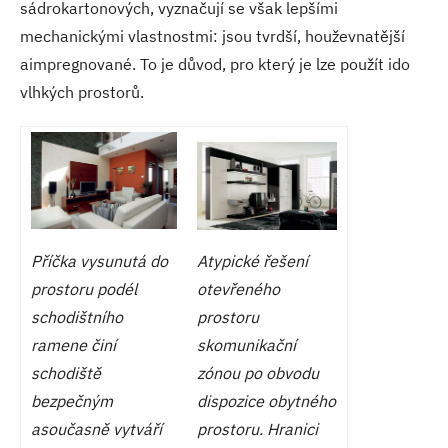
sádrokartonových, vyznačují se však lepšími
mechanickými vlastnostmi: jsou tvrdší, houževnatější
aimpregnované. To je důvod, pro který je lze použít ido
vlhkých prostorů.
Příčka vysunutá do
Atypické řešení
prostoru podél
otevřeného
schodištního
prostoru
ramene činí
skomunikační
schodiště
zónou po obvodu
bezpečným
dispozice obytného
asoučasně vytváří
prostoru. Hranici