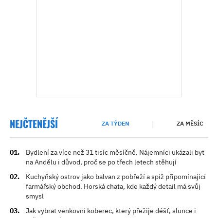
NEJČTENĚJŠÍ
ZA TÝDEN
ZA MĚSÍC
Bydlení za více než 31 tisíc měsíčně. Nájemníci ukázali byt
na Andělu i důvod, proč se po třech letech stěhují
Kuchyňský ostrov jako balvan z pobřeží a spíž připomínající
farmářský obchod. Horská chata, kde každý detail má svůj
smysl
Jak vybrat venkovní koberec, který přežije déšť, slunce i