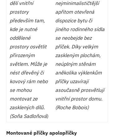
dělí vnitřní
nejminimalističtější
prostory
apřitom otevřená
především tam,
dispozice bytu či
kde je nutné
jiného rodinného sídla
oddělené
se neobejde bez
prostory osvětlit
příček. Díky velkým
přirozeným
zaskleným plochám,
světlem. Může je
neúplným stěnám
nést dřevěný či
aněkolika výklenkům
kovový rám nebo
příčky uzavírají
se mohou
asoučasně prosvětlují
montovat ze
vnitřní prostor domu.
zasklených dílů.
(Roche Bobois)
(Soňa Sadloňová
)
Montované příčky apolopříčky