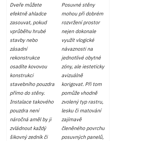
Dveře můžete
Posuvné stěny
efektně ahladce
mohou při dobrém
zasouvat, pokud
rozvržení prostor
vprůběhu hrubé
nejen dokonale
stavby nebo
využít vlogické
zásadní
návaznosti na
rekonstrukce
jednotlivé obytné
osadíte kovovou
zóny, ale iesteticky
konstrukci
avizuálně
stavebního pouzdra
korigovat. Při tom
přímo do stěny.
pomůže vhodně
Instalace takového
zvolený typ rastru,
pouzdra není
lesku či matování
náročná aměl by ji
zajímavě
zvládnout každý
členěného povrchu
šikovný zedník či
posuvných panelů,