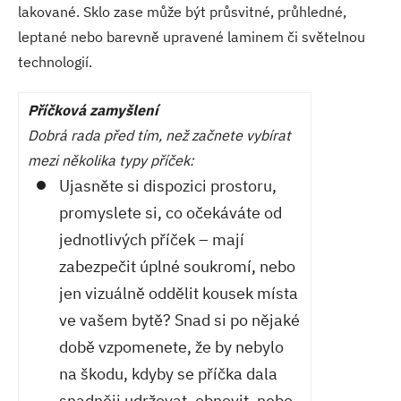
lakované. Sklo zase může být průsvitné, průhledné,
leptané nebo barevně upravené laminem či světelnou
technologií.
Příčková zamyšlení
Dobrá rada před tím, než začnete vybírat
mezi několika typy příček:
Ujasněte si dispozici prostoru,
promyslete si, co očekáváte od
jednotlivých příček – mají
zabezpečit úplné soukromí, nebo
jen vizuálně oddělit kousek místa
ve vašem bytě? Snad si po nějaké
době vzpomenete, že by nebylo
na škodu, kdyby se příčka dala
snadněji udržovat, obnovit, nebo