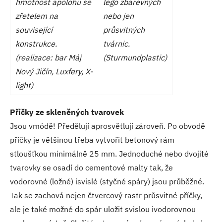
hmotnost apolohu se
lego zbarevných
zřetelem na
nebo jen
související
průsvitných
konstrukce.
tvárnic.
(realizace: bar Máj
(Sturmundplastic)
Nový Jičín, Luxfery, X-
light)
Příčky ze skleněných tvarovek
Jsou vmódě! Předělují aprosvětlují zároveň. Po obvodě
příčky je většinou třeba vytvořit betonový rám
stloušťkou minimálně 25 mm. Jednoduché nebo dvojité
tvarovky se osadí do cementové malty tak, že
vodorovné (ložné) isvislé (styčné spáry) jsou průběžné.
Tak se zachová nejen čtvercový rastr průsvitné příčky,
ale je také možné do spár uložit svislou ivodorovnou