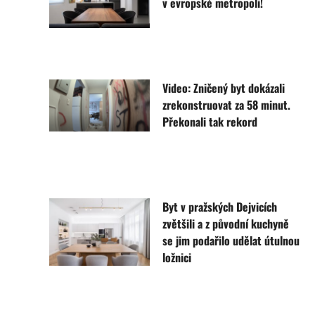
v evropské metropoli!
Video: Zničený byt dokázali
zrekonstruovat za 58 minut.
Překonali tak rekord
Byt v pražských Dejvicích
zvětšili a z původní kuchyně
se jim podařilo udělat útulnou
ložnici