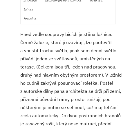
příčkou je
žaluziemi je skrytá ložnička.
na terase.
šatna a
koupelna.
Hned vedle soupravy bicích je stěna ložnice.
Černé žaluzie, které ji uzavírají, lze pootevřít
a vpustit trochu světla, jinak sem denní světlo
přivádí jeden ze světlovodů, umístěných na
terase. (Celkem jsou tři, jeden nad pracovnou,
druhý nad hlavním obytným prostorem). V ložnici
ho cudně zakrývá posunovací roletka. Postel
z autorské dílny pana architekta se drží při zemi,
přiznané původní trámy prostor snižují, pod
některými je nutno se sehnout, což majitel činí
zcela automaticky. Do dvou postranních hranolů
je zasazený rošt, který nese matraci, přední