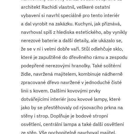
architekt Rachidi vlastnil, veškeré ostatní
vybavení si navrhl speciálně pro tento interiér
a dal vyrobit na zakázku. Kuchyni, jak přiznává,
navrhoval spíš z hlediska estetického, aby vynikly
nerezové baterie a další detaily, ale ukázalo se,
že se v ní i velmi dobře vaří. Stůl odlehčuje sklo,
které je zapuštěné do dřevěného rámu a zespodu
podepřené nerezovými hranolky. Také solitérní
židle, navržená majitelem, kombinuje nádherně
zpracované dřevo navržené v jednoduché čisté
linii s kovem. Dalšími kovovými prvky
dotvářejícími interiér jsou kovové lampy, které
jako by se přestěhovaly od rýsovacího prkna na
stěny i strop. Doplňuje je bodové stropní
osvětlení, centrální lampa a také další osvětlení
ze stěn. Vše pochopitelně navrhoval majitel,