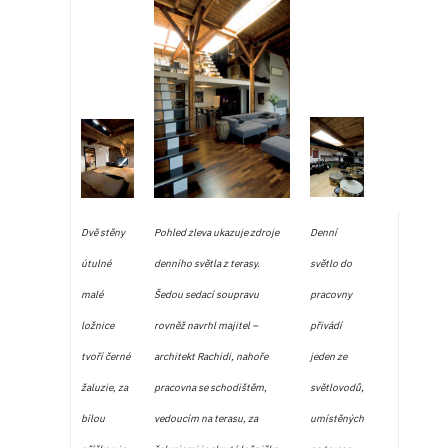
Dvě stěny
Pohled zleva ukazuje zdroje
Denní
útulné
denního světla z terasy.
světlo do
malé
Šedou sedací soupravu
pracovny
ložnice
rovněž navrhl majitel –
přivádí
tvoří černé
architekt Rachidi, nahoře
jeden ze
žaluzie, za
pracovna se schodištěm,
světlovodů,
bílou
vedoucím na terasu, za
umístěných