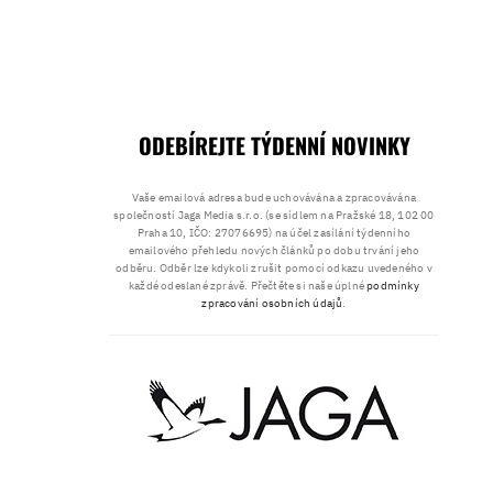
ODEBÍREJTE TÝDENNÍ NOVINKY
Vaše emailová adresa bude uchovávána a zpracovávána
společností Jaga Media s.r.o. (se sídlem na Pražské 18, 102 00
Praha 10, IČO: 27076695) na účel zasílání týdenního
emailového přehledu nových článků po dobu trvání jeho
odběru. Odběr lze kdykoli zrušit pomocí odkazu uvedeného v
každé odeslané zprávě. Přečtěte si naše úplné
podmínky
zpracování osobních údajů
.