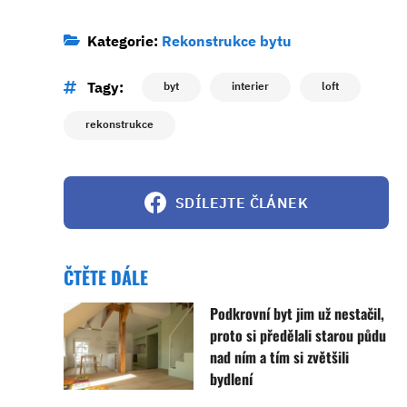
Kategorie:
Rekonstrukce bytu
Tagy:
byt
interier
loft
rekonstrukce
SDÍLEJTE ČLÁNEK
ČTĚTE DÁLE
Podkrovní byt jim už nestačil,
proto si předělali starou půdu
nad ním a tím si zvětšili
bydlení