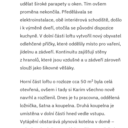
udělat široké parapety u oken. Tím ovšem
proměna nekončila. Předělávala se
elektroinstalace, obě interiérová schodiště, došlo
i k výměně dveří, otočila se původní dispozice
kuchyně. V dolní části loftu vytvořil nový obyvatel
odlehčené příčky, které oddělily místo pro vaření,
jídelnu a zádveří. Kontinuitu zajišťují stěny
z hranolů, které jsou vzdušné a u zádveří zároveň
slouží jako šikovné věšáky.
2
Horní část loftu o rozloze cca 50 m
byla celá
otevřená, ovšem i tady si Karim všechno nově
navrhl a rozčlenil. Dnes je tu pracovna, oddělená
ložnička, šatna a koupelna. Druhá koupelna je
umístěna v dolní části hned vedle vstupu.
Vytápění obstarává plynová kotelna v domě –