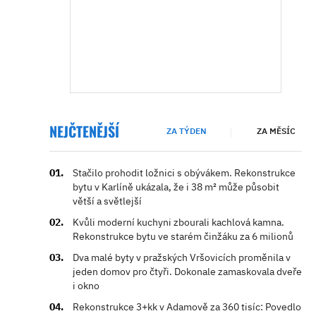
NEJČTENĚJŠÍ
ZA TÝDEN
ZA MĚSÍC
Stačilo prohodit ložnici s obývákem. Rekonstrukce
bytu v Karlíně ukázala, že i 38 m² může působit
větší a světlejší
Kvůli moderní kuchyni zbourali kachlová kamna.
Rekonstrukce bytu ve starém činžáku za 6 milionů
Dva malé byty v pražských Vršovicích proměnila v
jeden domov pro čtyři. Dokonale zamaskovala dveře
i okno
Rekonstrukce 3+kk v Adamově za 360 tisíc: Povedlo