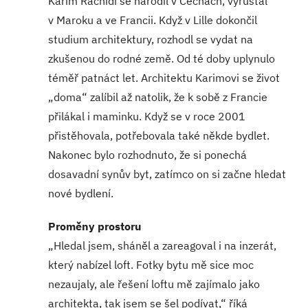
Karim Rachidi se narodil v Čechách, vyrůstal
v Maroku a ve Francii. Když v Lille dokončil
studium architektury, rozhodl se vydat na
zkušenou do rodné země. Od té doby uplynulo
téměř patnáct let. Architektu Karimovi se život
„doma“ zalíbil až natolik, že k sobě z Francie
přilákal i maminku. Když se v roce 2001
přistěhovala, potřebovala také někde bydlet.
Nakonec bylo rozhodnuto, že si ponechá
dosavadní synův byt, zatímco on si začne hledat
nové bydlení.
Proměny prostoru
„Hledal jsem, sháněl a zareagoval i na inzerát,
který nabízel loft. Fotky bytu mě sice moc
nezaujaly, ale řešení loftu mě zajímalo jako
architekta, tak jsem se šel podívat,“ říká