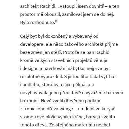
architekt Rachidi. „Vstoupil jsem dovnitř – a ten
prostor mě okouzlil, zamiloval jsem se do něj.
Bylo rozhodnuto.“
Celý byt byl dokončený a vybavený od
developera, ale něco takového architekt přijme
beze změn jen stěží. Protože se pan Rachidi
kromě velkých stavebních projektů věnuje
i designu a navrhování nábytku, nejprve byt
rezolutně vyprázdnil. S jistou lítostí dal vytrhat
i podlahu, která byla sice pěkná, ale
nevyhovovala jeho představě o vyvážené barevné
harmonii. Nově zvolil dřevěnou podlahu
z tropického dřeva wenge – na dolní velkorysé
stometrové ploše vyniká krása, barva i kvalita
tohoto dřeva. Ze stejného materiálu nechal