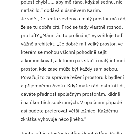
pelest chybí „… aby mě ráno, když si sednu, nic
netlačilo,“ dodává s úsměvem Karim.
Je vidět, že tento sevřený a malý prostor má rád,
že se tu dobře cítí. Proč se tedy vlastně rozhodl
pro loft? „Mám rád to prolínání,“ vysvětluje teď
vážně architekt: „Je dobré mít velký prostor, ve
kterém se mohou všichni pohodlně sejít
a komunikovat, a k tomu pak stačí i malý intimní
prostor, kde zase může být každý sám sebou.
Považuji to za správné řešení prostoru k bydlení
a příjemnému životu. Když máte rádi ostatní lidi,
dáváte přednost společným prostorám, klidně
i na úkor těch soukromých. V opačném případě
asi budete preferovat větší ložnice. Každému
zkrátka vyhovuje něco jiného.“
Tento loft je otevřený citům i kontaktům. Vedle