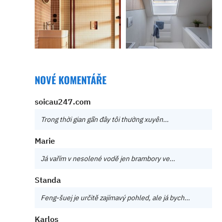
NOVÉ KOMENTÁŘE
soicau247.com
Trong thời gian gần đây tôi thường xuyên…
Marie
Já vařím v nesolené vodě jen brambory ve…
Standa
Feng-šuej je určitě zajímavý pohled, ale já bych…
Karlos