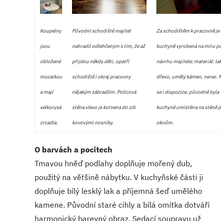
Koupelny
Původní schodiště majitel
Za schodištěm k pracovně je
jsou
nahradil odlehčeným s tím, že až
kuchyně vyrobená na míru p
obložené
přijdou někdy děti, opatří
návrhu majitele; materiál: l
mozaikou
schodiště i okraj pracovny
dřevo, umělý kámen, nerez. 
a mají
nějakým zábradlím. Policová
se i dispozice, původně byla
velkorysá
stěna vlevo je kotvena do zdi
kuchyně umístěna na stěně p
zrcadla.
kovovými nosníky.
oknům.
O barvách a pocitech
Tmavou hněď podlahy doplňuje mořený dub,
použitý na většině nábytku. V kuchyňské části ji
doplňuje bílý lesklý lak a příjemná šeď umělého
kamene. Původní staré cihly a bílá omítka dotváří
harmonický barevný obraz. Sedací soupravu už