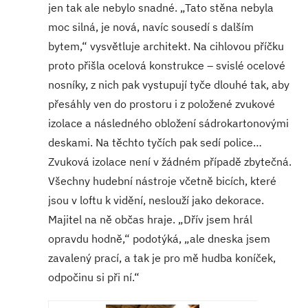
jen tak ale nebylo snadné. „Tato stěna nebyla
moc silná, je nová, navíc sousedí s dalším
bytem,“ vysvětluje architekt. Na cihlovou příčku
proto přišla ocelová konstrukce – svislé ocelové
nosníky, z nich pak vystupují tyče dlouhé tak, aby
přesáhly ven do prostoru i z položené zvukové
izolace a následného obložení sádrokartonovými
deskami. Na těchto tyčích pak sedí police…
Zvuková izolace není v žádném případě zbytečná.
Všechny hudební nástroje včetně bicích, které
jsou v loftu k vidění, neslouží jako dekorace.
Majitel na ně občas hraje. „Dřív jsem hrál
opravdu hodně,“ podotýká, „ale dneska jsem
zavalený prací, a tak je pro mě hudba koníček,
odpočinu si při ní.“