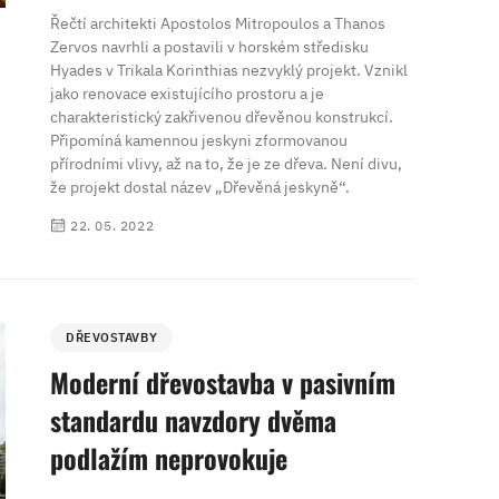
Řečtí architekti Apostolos Mitropoulos a Thanos
Zervos navrhli a postavili v horském středisku
Hyades v Trikala Korinthias nezvyklý projekt. Vznikl
jako renovace existujícího prostoru a je
charakteristický zakřivenou dřevěnou konstrukcí.
Připomíná kamennou jeskyni zformovanou
přírodními vlivy, až na to, že je ze dřeva. Není divu,
že projekt dostal název „Dřevěná jeskyně“.
22. 05. 2022
DŘEVOSTAVBY
Moderní dřevostavba v pasivním
standardu navzdory dvěma
podlažím neprovokuje