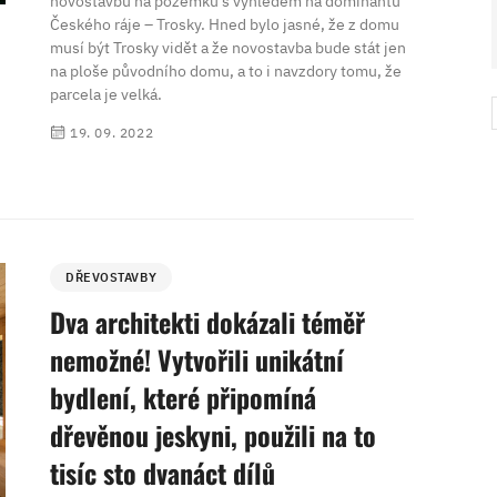
novostavbu na pozemku s výhledem na dominantu
V ZAHRADĚ 2/2026
HOME 5/2026
Českého ráje – Trosky. Hned bylo jasné, že z domu
musí být Trosky vidět a že novostavba bude stát jen
na ploše původního domu, a to i navzdory tomu, že
parcela je velká.
19. 09. 2022
DŘEVOSTAVBY
Dva architekti dokázali téměř
nemožné! Vytvořili unikátní
bydlení, které připomíná
dřevěnou jeskyni, použili na to
tisíc sto dvanáct dílů