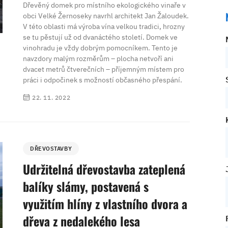
Dřevěný domek pro místního ekologického vinaře v
obci Velké Žernoseky navrhl architekt Jan Žaloudek.
V této oblasti má výroba vína velkou tradici, hrozny
se tu pěstují už od dvanáctého století. Domek ve
vinohradu je vždy dobrým pomocníkem. Tento je
navzdory malým rozměrům – plocha netvoří ani
dvacet metrů čtverečních – příjemným místem pro
práci i odpočinek s možností občasného přespání.
22. 11. 2022
DŘEVOSTAVBY
Udržitelná dřevostavba zateplená
balíky slámy, postavená s
využitím hlíny z vlastního dvora a
dřeva z nedalekého lesa