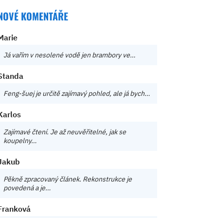
NOVÉ KOMENTÁŘE
Marie
Já vařím v nesolené vodě jen brambory ve…
Standa
Feng-šuej je určitě zajímavý pohled, ale já bych…
Karlos
Zajímavé čtení. Je až neuvěřitelné, jak se
koupelny…
Jakub
Pěkně zpracovaný článek. Rekonstrukce je
povedená a je…
Franková