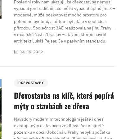
Poslední roky nám ukazují, že dřevostavba nemusí
vypadat jen tradičně, ale může vypadat úplně jinak –
moderně, může poskytovat mnoho prostoru pro
pohodlné bydlení, a přitom být stále v souladu s
přírodou. Společnost 3AE realizovala na jihu Prahy –
v městská části Zbraslav – stavbu, kterou navrhl
architekt Lukáš Pejsar. Je v pasivním standardu.
03. 05. 2022
DŘEVOSTAVBY
Dřevostavba na klíč, která popírá
mýty o stavbách ze dřeva
Navzdory moderním technologiím ještě i dnes
existují mýty o stavbách ze dřeva. Ani majitelé
pozemku v obci Klokočná u Prahy nebyli zpočátku
dřevostavbě příliš nakloněni. Představovali si, že v