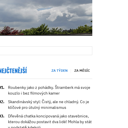
NEJČTENĚJŠÍ
ZA TÝDEN
ZA MĚSÍC
Roubenky jako z pohádky. Štramberk má svoje
kouzlo i bez filmových kamer
Skandinávský styl: Čistý, ale ne chladný. Co je
klíčové pro útulný minimalismus
Dřevěná chatka koncipovaná jako stavebnice,
kterou dokážou postavit dva lidé! Mohla by stát
v podstatě kdekoli